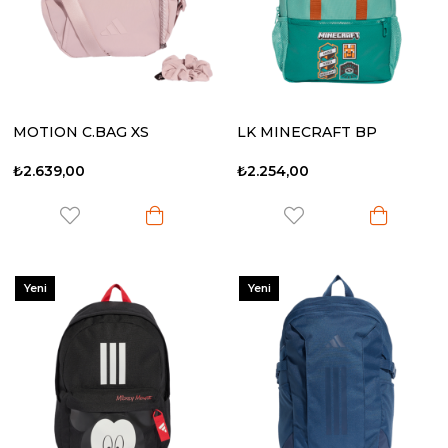
MOTION C.BAG XS
LK MINECRAFT BP
₺2.639,00
₺2.254,00
Yeni
Yeni
Ürün
Ürün