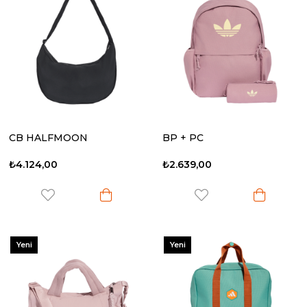
Ürün
Ürün
CB HALFMOON
BP + PC
₺4.124,00
₺2.639,00
Yeni
Yeni
Ürün
Ürün