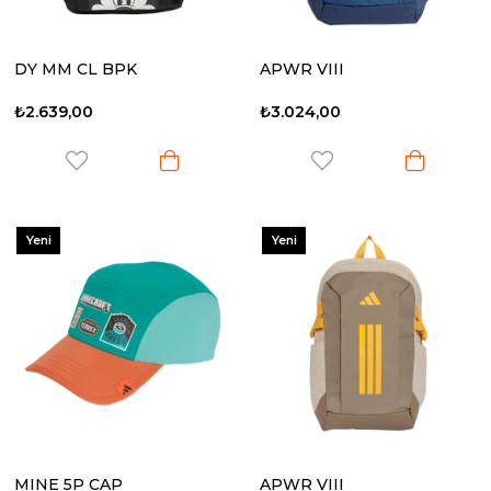
DY MM CL BPK
APWR VIII
₺2.639,00
₺3.024,00
Yeni
Yeni
Ürün
Ürün
MINE 5P CAP
APWR VIII