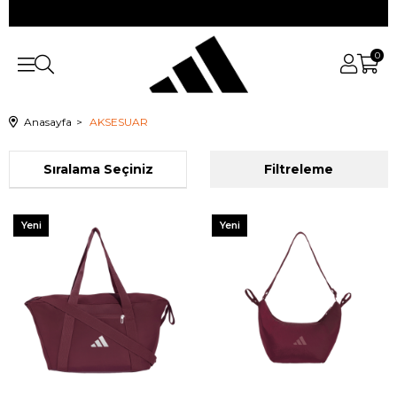
0
Anasayfa
AKSESUAR
Sıralama
Filtreleme
Yeni
Yeni
Ürün
Ürün