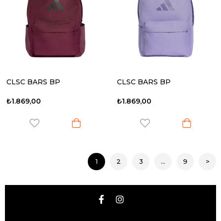
CLSC BARS BP
CLSC BARS BP
₺1.869,00
₺1.869,00
1
2
3
...
9
>