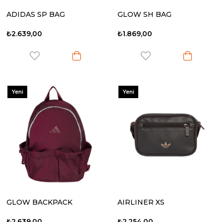
ADIDAS SP BAG
GLOW SH BAG
₺2.639,00
₺1.869,00
Yeni
Yeni
Ürün
Ürün
GLOW BACKPACK
AIRLINER XS
₺2.639,00
₺2.254,00