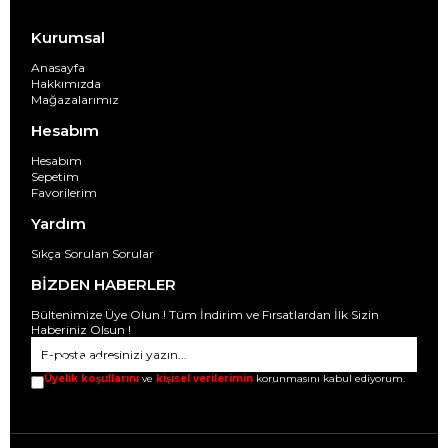
Kurumsal
Anasayfa
Hakkımızda
Mağazalarımız
Hesabım
Hesabım
Sepetim
Favorilerim
Yardım
Sıkça Sorulan Sorular
BİZDEN HABERLER
Bültenimize Üye Olun ! Tüm İndirim ve Fırsatlardan İlk Sizin
Haberiniz Olsun !
GÖNDER
Üyelik koşullarını
ve
kişisel verilerimin
korunmasını kabul ediyorum.