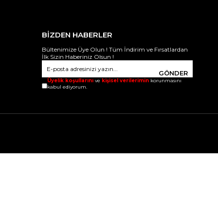
BİZDEN HABERLER
Bültenimize Üye Olun ! Tüm İndirim ve Fırsatlardan
İlk Sizin Haberiniz Olsun !
GÖNDER
Üyelik koşullarını
ve
kişisel verilerimin
korunmasını
kabul ediyorum.