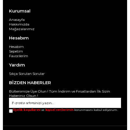
Kurumsal
Anasayfa
Hakkımızda
Mağazalarımız
Hesabım
Hesabım
Sepetim
Favorilerim
Yardım
Sıkça Sorulan Sorular
BİZDEN HABERLER
Bültenimize Üye Olun ! Tüm İndirim ve Fırsatlardan İlk Sizin
Haberiniz Olsun !
GÖNDER
Üyelik koşullarını
ve
kişisel verilerimin
korunmasını kabul ediyorum.