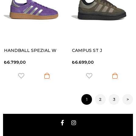
HANDBALL SPEZIAL W
CAMPUS ST J
₺6.799,00
₺6.699,00
1
2
3
>