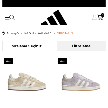
0
Anasayfa
KADIN
AYAKKABI
ORIGINALS
Sıralama
Filtreleme
Yeni
Yeni
Ürün
Ürün